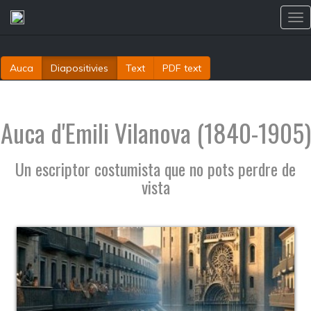
Tog
nav
Auca
Diapositivies
Text
PDF text
Auca d'Emili Vilanova (1840-1905)
Un escriptor costumista que no pots perdre de
vista