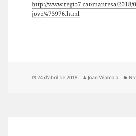
http://www.regio7.cat/manres
a/2018/
jove/473976.html
Publicat
Autor
Cat
24 d'abril de 2018
Joan Vilamala
Not
el