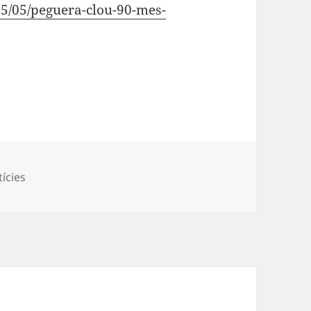
05/05/peguera-clou-90-mes-
egories
ícies