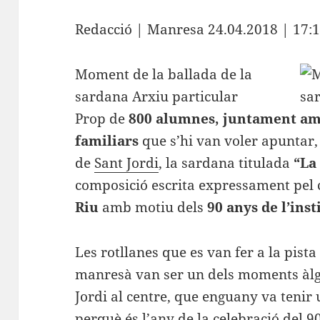
Redacció | Manresa
24.04.2018 | 17:
Moment de la ballada de la
sardana
Arxiu particular
Prop de
800 alumnes, juntament amb
familiars
que s’hi van voler apuntar, 
de
Sant Jordi
, la sardana titulada
“La
composició escrita expressament pel 
Riu
amb motiu dels
90 anys de l’inst
Les rotllanes que es van fer a la pista
manresà van ser un dels moments àlgi
Jordi al centre, que enguany va tenir 
perquè és l’any de la celebració del 9