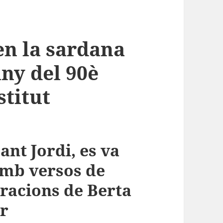
en la sardana
any del 90è
stitut
ant Jordi, es va
amb versos de
tracions de Berta
er