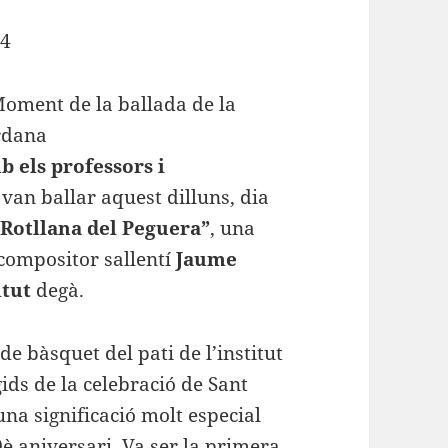
14
 els professors i
van ballar aquest dilluns, dia
 Rotllana del Peguera”
, una
compositor sallentí
Jaume
itut
degà.
 de bàsquet del pati de l’institut
ds de la celebració de Sant
una significació molt especial
0è aniversari. Va ser la primera