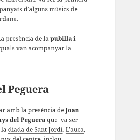
panyats d’alguns músics de
ardana.
la presència de la
pubilla i
s quals van acompanyar la
el Peguera
ar amb la presència de
Joan
anys del Peguera
que va ser
 la
diada de Sant Jordi
.
L’auca
,
anys del centre, inclou